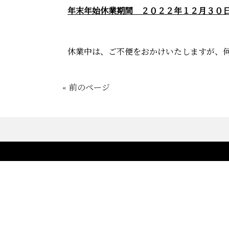
年末年始休業期間 ２０２２年１２
月３０
休業中は、ご不便を
おかけ
いたし
ますが、
« 前のページ